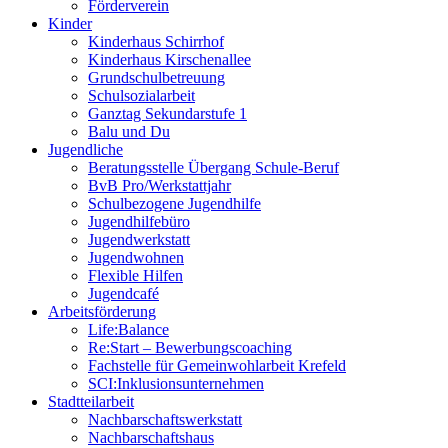
Förderverein
Kinder
Kinderhaus Schirrhof
Kinderhaus Kirschenallee
Grundschulbetreuung
Schulsozialarbeit
Ganztag Sekundarstufe 1
Balu und Du
Jugendliche
Beratungsstelle Übergang Schule-Beruf
BvB Pro/Werkstattjahr
Schulbezogene Jugendhilfe
Jugendhilfebüro
Jugendwerkstatt
Jugendwohnen
Flexible Hilfen
Jugendcafé
Arbeitsförderung
Life:Balance
Re:Start – Bewerbungscoaching
Fachstelle für Gemeinwohlarbeit Krefeld
SCI:Inklusionsunternehmen
Stadtteilarbeit
Nachbarschaftswerkstatt
Nachbarschaftshaus