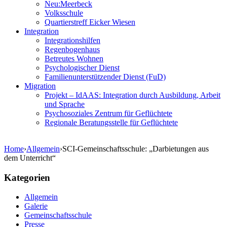
Neu:Meerbeck
Volksschule
Quartierstreff Eicker Wiesen
Integration
Integrationshilfen
Regenbogenhaus
Betreutes Wohnen
Psychologischer Dienst
Familienunterstützender Dienst (FuD)
Migration
Projekt – IdAAS: Integration durch Ausbildung, Arbeit
und Sprache
Psychosoziales Zentrum für Geflüchtete
Regionale Beratungsstelle für Geflüchtete
Home
›
Allgemein
›
SCI-Gemeinschaftsschule: „Darbietungen aus
dem Unterricht“
Kategorien
Allgemein
Galerie
Gemeinschaftsschule
Presse