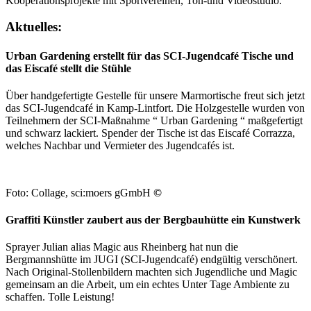
Kooperationsprojekte mit Sportvereinen, Ton-und Videostudio.
Aktuelles:
Urban Gardening erstellt für das SCI-Jugendcafé Tische und
das Eiscafé stellt die Stühle
Über handgefertigte Gestelle für unsere Marmortische freut sich jetzt
das SCI-Jugendcafé in Kamp-Lintfort. Die Holzgestelle wurden von
Teilnehmern der SCI-Maßnahme “ Urban Gardening “ maßgefertigt
und schwarz lackiert. Spender der Tische ist das Eiscafé Corrazza,
welches Nachbar und Vermieter des Jugendcafés ist.
Foto: Collage, sci:moers gGmbH
©
Graffiti Künstler zaubert aus der Bergbauhütte ein Kunstwerk
Sprayer Julian alias Magic aus Rheinberg hat nun die
Bergmannshütte im JUGI (SCI-Jugendcafé) endgültig verschönert.
Nach Original-Stollenbildern machten sich Jugendliche und Magic
gemeinsam an die Arbeit, um ein echtes Unter Tage Ambiente zu
schaffen. Tolle Leistung!