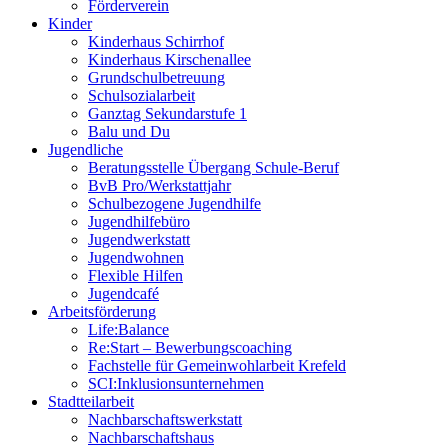
Förderverein
Kinder
Kinderhaus Schirrhof
Kinderhaus Kirschenallee
Grundschulbetreuung
Schulsozialarbeit
Ganztag Sekundarstufe 1
Balu und Du
Jugendliche
Beratungsstelle Übergang Schule-Beruf
BvB Pro/Werkstattjahr
Schulbezogene Jugendhilfe
Jugendhilfebüro
Jugendwerkstatt
Jugendwohnen
Flexible Hilfen
Jugendcafé
Arbeitsförderung
Life:Balance
Re:Start – Bewerbungscoaching
Fachstelle für Gemeinwohlarbeit Krefeld
SCI:Inklusionsunternehmen
Stadtteilarbeit
Nachbarschaftswerkstatt
Nachbarschaftshaus