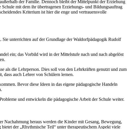
ßerhalb der Familie. Dennoch bleibt der Mittelpunkt der Erziehung
e Schule mit dem ihr übertragenen Erziehungs- und Bildungsauftrag
cheidendes Kriterium ist hier die enge und vertrauensvolle
g. Sie unterrichten auf der Grundlage der Waldorfpädagogik Rudolf
ndel ein; das Vorbild wird in der Mittelstufe nach und nach abgelöst
en.
e als die Lehrperson. Dies soll von den Lehrkräften genutzt und zum
, dass auch Lehrer von Schülern lernen.
en kommen. Bevor diese Ideen in das eigene pädagogische Handeln
n.
robleme und entwickeln die pädagogische Arbeit der Schule weiter.
us der Nachahmung heraus werden die Kinder mit Gesang, Bewegung,
bietet der „Rhythmische Teil“ unter therapeutischem Aspekt viele