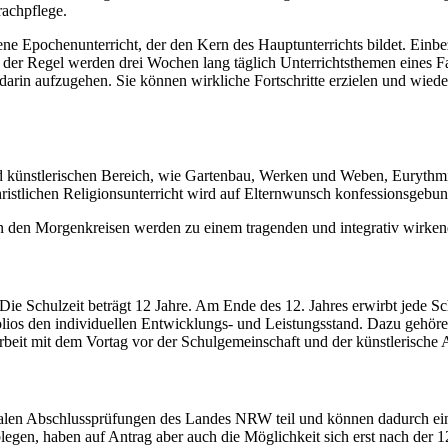
achpflege.
bene Epochenunterricht, der den Kern des Hauptunterrichts bildet. Ein
 der Regel werden drei Wochen lang täglich Unterrichtsthemen eines F
darin aufzugehen. Sie können wirkliche Fortschritte erzielen und wiede
künstlerischen Bereich, wie Gartenbau, Werken und Weben, Eurythmie
hristlichen Religionsunterricht wird auf Elternwunsch konfessionsgebun
 in den Morgenkreisen werden zu einem tragenden und integrativ wirke
Die Schulzeit beträgt 12 Jahre. Am Ende des 12. Jahres erwirbt jede Sc
lios den individuellen Entwicklungs- und Leistungsstand. Dazu gehören
arbeit mit dem Vortag vor der Schulgemeinschaft und der künstlerische 
ralen Abschlussprüfungen des Landes NRW teil und können dadurch ein
legen, haben auf Antrag aber auch die Möglichkeit sich erst nach der 12