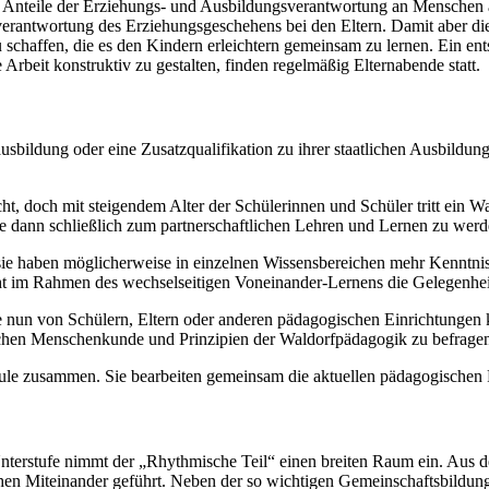
Anteile der Erziehungs- und Ausbildungsverantwortung an Menschen au
verantwortung des Erziehungsgeschehens bei den Eltern. Damit aber di
schaffen, die es den Kindern erleichtern gemeinsam zu lernen. Ein ents
eit konstruktiv zu gestalten, finden regelmäßig Elternabende statt.
sbildung oder eine Zusatzqualifikation zu ihrer staatlichen Ausbildun
t, doch mit steigendem Alter der Schülerinnen und Schüler tritt ein Wa
fe dann schließlich zum partnerschaftlichen Lehren und Lernen zu werd
sie haben möglicherweise in einzelnen Wissensbereichen mehr Kenntniss
t im Rahmen des wechselseitigen Voneinander-Lernens die Gelegenheit
 sie nun von Schülern, Eltern oder anderen pädagogischen Einrichtung
ischen Menschenkunde und Prinzipien der Waldorfpädagogik zu befrage
le zusammen. Sie bearbeiten gemeinsam die aktuellen pädagogischen P
er Unterstufe nimmt der „Rhythmische Teil“ einen breiten Raum ein. A
n Miteinander geführt. Neben der so wichtigen Gemeinschaftsbildung 