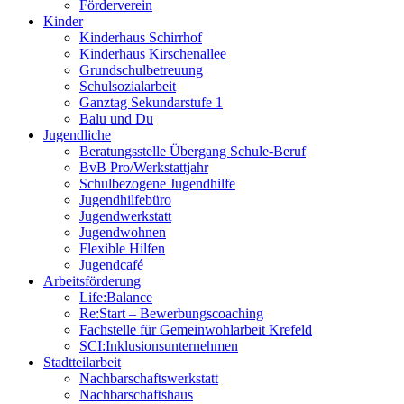
Förderverein
Kinder
Kinderhaus Schirrhof
Kinderhaus Kirschenallee
Grundschulbetreuung
Schulsozialarbeit
Ganztag Sekundarstufe 1
Balu und Du
Jugendliche
Beratungsstelle Übergang Schule-Beruf
BvB Pro/Werkstattjahr
Schulbezogene Jugendhilfe
Jugendhilfebüro
Jugendwerkstatt
Jugendwohnen
Flexible Hilfen
Jugendcafé
Arbeitsförderung
Life:Balance
Re:Start – Bewerbungscoaching
Fachstelle für Gemeinwohlarbeit Krefeld
SCI:Inklusionsunternehmen
Stadtteilarbeit
Nachbarschaftswerkstatt
Nachbarschaftshaus