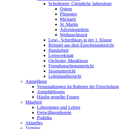
Schulfeiern, Christliche Jahresfeste
Ostern
Pfingsten
Michaeli
St. Martin
Adventsgärtlein
Weihnachtszeit
Lese-, Schreibkurs in der 1. Klasse
Beispiel aus dem Epochenunterricht
Handarbeit
Lernwerkstatt
Orchester, Musiklasse
Fremdsprachenunterricht
Sportunterricht
Lehrplanübersicht
Anmeldung
Veranstaltungen im Rahmen der Einschulung
Anmeldebogen
Häufig gestellte Fragen
Mitarbeit
Lehrerinnen und Lehrer
Freiwilligendienste
Praktika
Aktuelles
Termine