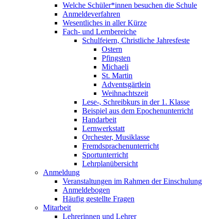
Welche Schüler*innen besuchen die Schule
Anmeldeverfahren
Wesentliches in aller Kürze
Fach- und Lernbereiche
Schulfeiern, Christliche Jahresfeste
Ostern
Pfingsten
Michaeli
St. Martin
Adventsgärtlein
Weihnachtszeit
Lese-, Schreibkurs in der 1. Klasse
Beispiel aus dem Epochenunterricht
Handarbeit
Lernwerkstatt
Orchester, Musiklasse
Fremdsprachenunterricht
Sportunterricht
Lehrplanübersicht
Anmeldung
Veranstaltungen im Rahmen der Einschulung
Anmeldebogen
Häufig gestellte Fragen
Mitarbeit
Lehrerinnen und Lehrer