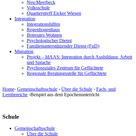
Neu:Meerbeck
Volksschule
Quartierstreff Eicker Wiesen
Integration
Integrationshilfen
Regenbogenhaus
Betreutes Wohnen
Psychologischer Dienst
Familienunterstützender Dienst (FuD)
Migration
Projekt – IdAAS: Integration durch Ausbildung, Arbeit
und Sprache
Psychosoziales Zentrum für Geflüchtete
Regionale Beratungsstelle für Geflüchtete
Home
›
Gemeinschaftsschule
›
Über die Schule
›
Fach- und
Lernbereiche
›
Beispiel aus dem Epochenunterricht
Schule
Gemeinschaftsschule
Über die Schule