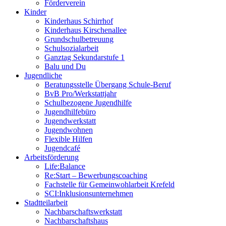
Förderverein
Kinder
Kinderhaus Schirrhof
Kinderhaus Kirschenallee
Grundschulbetreuung
Schulsozialarbeit
Ganztag Sekundarstufe 1
Balu und Du
Jugendliche
Beratungsstelle Übergang Schule-Beruf
BvB Pro/Werkstattjahr
Schulbezogene Jugendhilfe
Jugendhilfebüro
Jugendwerkstatt
Jugendwohnen
Flexible Hilfen
Jugendcafé
Arbeitsförderung
Life:Balance
Re:Start – Bewerbungscoaching
Fachstelle für Gemeinwohlarbeit Krefeld
SCI:Inklusionsunternehmen
Stadtteilarbeit
Nachbarschaftswerkstatt
Nachbarschaftshaus