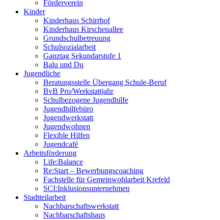
Förderverein
Kinder
Kinderhaus Schirrhof
Kinderhaus Kirschenallee
Grundschulbetreuung
Schulsozialarbeit
Ganztag Sekundarstufe 1
Balu und Du
Jugendliche
Beratungsstelle Übergang Schule-Beruf
BvB Pro/Werkstattjahr
Schulbezogene Jugendhilfe
Jugendhilfebüro
Jugendwerkstatt
Jugendwohnen
Flexible Hilfen
Jugendcafé
Arbeitsförderung
Life:Balance
Re:Start – Bewerbungscoaching
Fachstelle für Gemeinwohlarbeit Krefeld
SCI:Inklusionsunternehmen
Stadtteilarbeit
Nachbarschaftswerkstatt
Nachbarschaftshaus