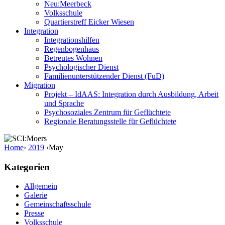
Neu:Meerbeck
Volksschule
Quartierstreff Eicker Wiesen
Integration
Integrationshilfen
Regenbogenhaus
Betreutes Wohnen
Psychologischer Dienst
Familienunterstützender Dienst (FuD)
Migration
Projekt – IdAAS: Integration durch Ausbildung, Arbeit
und Sprache
Psychosoziales Zentrum für Geflüchtete
Regionale Beratungsstelle für Geflüchtete
Home
›
2019
›
May
Kategorien
Allgemein
Galerie
Gemeinschaftsschule
Presse
Volksschule