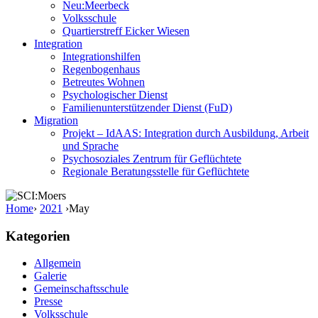
Neu:Meerbeck
Volksschule
Quartierstreff Eicker Wiesen
Integration
Integrationshilfen
Regenbogenhaus
Betreutes Wohnen
Psychologischer Dienst
Familienunterstützender Dienst (FuD)
Migration
Projekt – IdAAS: Integration durch Ausbildung, Arbeit
und Sprache
Psychosoziales Zentrum für Geflüchtete
Regionale Beratungsstelle für Geflüchtete
Home
›
2021
›
May
Kategorien
Allgemein
Galerie
Gemeinschaftsschule
Presse
Volksschule