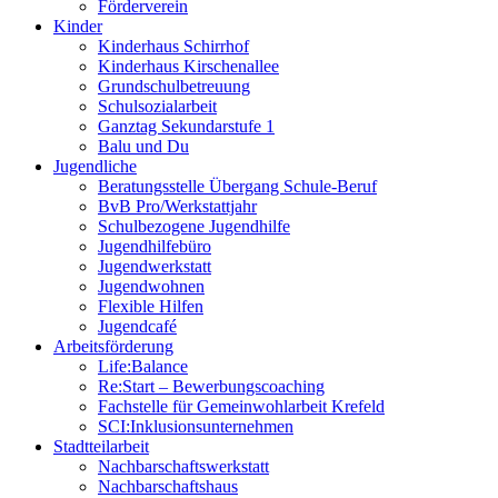
Förderverein
Kinder
Kinderhaus Schirrhof
Kinderhaus Kirschenallee
Grundschulbetreuung
Schulsozialarbeit
Ganztag Sekundarstufe 1
Balu und Du
Jugendliche
Beratungsstelle Übergang Schule-Beruf
BvB Pro/Werkstattjahr
Schulbezogene Jugendhilfe
Jugendhilfebüro
Jugendwerkstatt
Jugendwohnen
Flexible Hilfen
Jugendcafé
Arbeitsförderung
Life:Balance
Re:Start – Bewerbungscoaching
Fachstelle für Gemeinwohlarbeit Krefeld
SCI:Inklusionsunternehmen
Stadtteilarbeit
Nachbarschaftswerkstatt
Nachbarschaftshaus