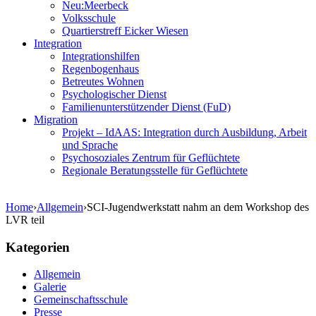
Neu:Meerbeck
Volksschule
Quartierstreff Eicker Wiesen
Integration
Integrationshilfen
Regenbogenhaus
Betreutes Wohnen
Psychologischer Dienst
Familienunterstützender Dienst (FuD)
Migration
Projekt – IdAAS: Integration durch Ausbildung, Arbeit
und Sprache
Psychosoziales Zentrum für Geflüchtete
Regionale Beratungsstelle für Geflüchtete
Home
›
Allgemein
›
SCI-Jugendwerkstatt nahm an dem Workshop des
LVR teil
Kategorien
Allgemein
Galerie
Gemeinschaftsschule
Presse