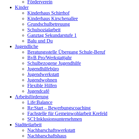
Förderverein
Kinder
Kinderhaus Schirrhof
Kinderhaus Kirschenallee
Grundschulbetreuung
Schulsozialarbeit
Ganztag Sekundarstufe 1
Balu und Du
Jugendliche
Beratungsstelle Übergang Schule-Beruf
BvB Pro/Werkstattjahr
Schulbezogene Jugendhilfe
Jugendhilfebüro
Jugendwerkstatt
Jugendwohnen
Flexible Hilfen
Jugendcafé
Arbeitsförderung
Life:Balance
Re:Start – Bewerbungscoaching
Fachstelle für Gemeinwohlarbeit Krefeld
SCI:Inklusionsunternehmen
Stadtteilarbeit
Nachbarschaftswerkstatt
Nachbarschaftshaus