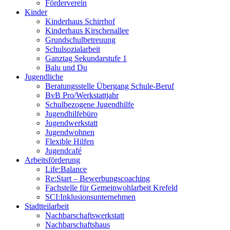
Förderverein
Kinder
Kinderhaus Schirrhof
Kinderhaus Kirschenallee
Grundschulbetreuung
Schulsozialarbeit
Ganztag Sekundarstufe 1
Balu und Du
Jugendliche
Beratungsstelle Übergang Schule-Beruf
BvB Pro/Werkstattjahr
Schulbezogene Jugendhilfe
Jugendhilfebüro
Jugendwerkstatt
Jugendwohnen
Flexible Hilfen
Jugendcafé
Arbeitsförderung
Life:Balance
Re:Start – Bewerbungscoaching
Fachstelle für Gemeinwohlarbeit Krefeld
SCI:Inklusionsunternehmen
Stadtteilarbeit
Nachbarschaftswerkstatt
Nachbarschaftshaus