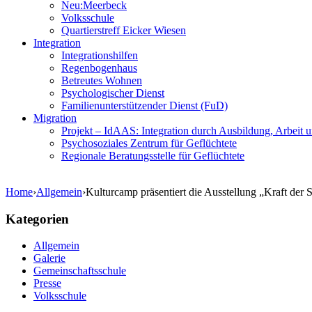
Neu:Meerbeck
Volksschule
Quartierstreff Eicker Wiesen
Integration
Integrationshilfen
Regenbogenhaus
Betreutes Wohnen
Psychologischer Dienst
Familienunterstützender Dienst (FuD)
Migration
Projekt – IdAAS: Integration durch Ausbildung, Arbeit 
Psychosoziales Zentrum für Geflüchtete
Regionale Beratungsstelle für Geflüchtete
Home
›
Allgemein
›
Kulturcamp präsentiert die Ausstellung „Kraft der
Kategorien
Allgemein
Galerie
Gemeinschaftsschule
Presse
Volksschule