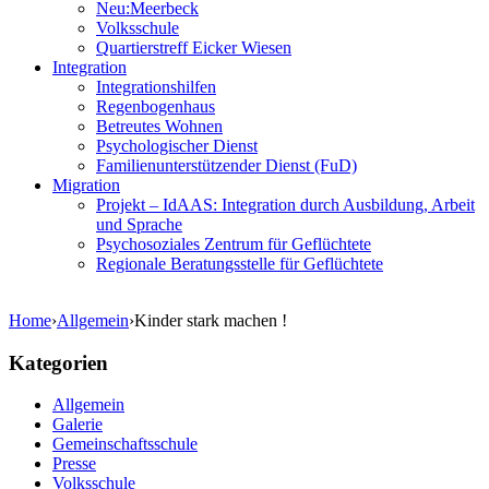
Neu:Meerbeck
Volksschule
Quartierstreff Eicker Wiesen
Integration
Integrationshilfen
Regenbogenhaus
Betreutes Wohnen
Psychologischer Dienst
Familienunterstützender Dienst (FuD)
Migration
Projekt – IdAAS: Integration durch Ausbildung, Arbeit
und Sprache
Psychosoziales Zentrum für Geflüchtete
Regionale Beratungsstelle für Geflüchtete
Home
›
Allgemein
›
Kinder stark machen !
Kategorien
Allgemein
Galerie
Gemeinschaftsschule
Presse
Volksschule