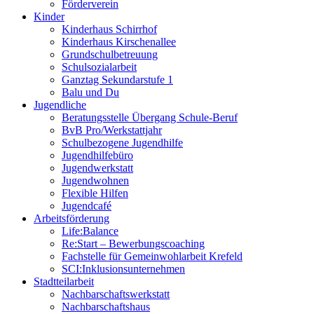
Förderverein
Kinder
Kinderhaus Schirrhof
Kinderhaus Kirschenallee
Grundschulbetreuung
Schulsozialarbeit
Ganztag Sekundarstufe 1
Balu und Du
Jugendliche
Beratungsstelle Übergang Schule-Beruf
BvB Pro/Werkstattjahr
Schulbezogene Jugendhilfe
Jugendhilfebüro
Jugendwerkstatt
Jugendwohnen
Flexible Hilfen
Jugendcafé
Arbeitsförderung
Life:Balance
Re:Start – Bewerbungscoaching
Fachstelle für Gemeinwohlarbeit Krefeld
SCI:Inklusionsunternehmen
Stadtteilarbeit
Nachbarschaftswerkstatt
Nachbarschaftshaus