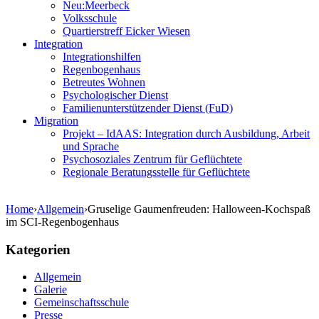
Neu:Meerbeck
Volksschule
Quartierstreff Eicker Wiesen
Integration
Integrationshilfen
Regenbogenhaus
Betreutes Wohnen
Psychologischer Dienst
Familienunterstützender Dienst (FuD)
Migration
Projekt – IdAAS: Integration durch Ausbildung, Arbeit
und Sprache
Psychosoziales Zentrum für Geflüchtete
Regionale Beratungsstelle für Geflüchtete
Home
›
Allgemein
›
Gruselige Gaumenfreuden: Halloween-Kochspaß
im SCI-Regenbogenhaus
Kategorien
Allgemein
Galerie
Gemeinschaftsschule
Presse