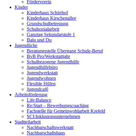
Förderverein
Kinder
Kinderhaus Schirrhof
Kinderhaus Kirschenallee
Grundschulbetreuung
Schulsozialarbeit
Ganztag Sekundarstufe 1
Balu und Du
Jugendliche
Beratungsstelle Übergang Schule-Beruf
BvB Pro/Werkstattjahr
Schulbezogene Jugendhilfe
Jugendhilfebüro
Jugendwerkstatt
Jugendwohnen
Flexible Hilfen
Jugendcafé
Arbeitsförderung
Life:Balance
Re:Start – Bewerbungscoaching
Fachstelle für Gemeinwohlarbeit Krefeld
SCI:Inklusionsunternehmen
Stadtteilarbeit
Nachbarschaftswerkstatt
Nachbarschaftshaus