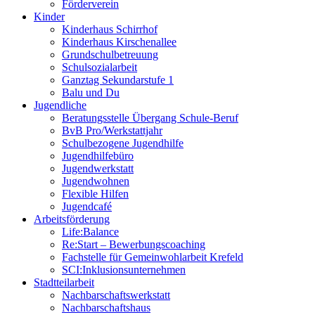
Förderverein
Kinder
Kinderhaus Schirrhof
Kinderhaus Kirschenallee
Grundschulbetreuung
Schulsozialarbeit
Ganztag Sekundarstufe 1
Balu und Du
Jugendliche
Beratungsstelle Übergang Schule-Beruf
BvB Pro/Werkstattjahr
Schulbezogene Jugendhilfe
Jugendhilfebüro
Jugendwerkstatt
Jugendwohnen
Flexible Hilfen
Jugendcafé
Arbeitsförderung
Life:Balance
Re:Start – Bewerbungscoaching
Fachstelle für Gemeinwohlarbeit Krefeld
SCI:Inklusionsunternehmen
Stadtteilarbeit
Nachbarschaftswerkstatt
Nachbarschaftshaus