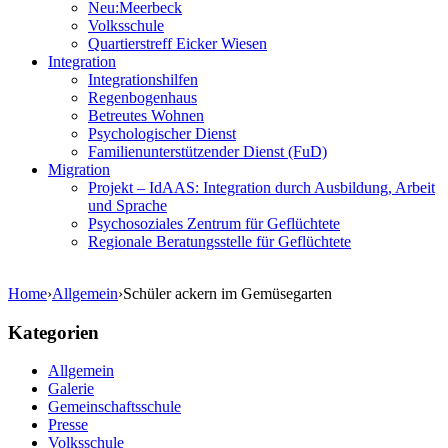
Neu:Meerbeck
Volksschule
Quartierstreff Eicker Wiesen
Integration
Integrationshilfen
Regenbogenhaus
Betreutes Wohnen
Psychologischer Dienst
Familienunterstützender Dienst (FuD)
Migration
Projekt – IdAAS: Integration durch Ausbildung, Arbeit
und Sprache
Psychosoziales Zentrum für Geflüchtete
Regionale Beratungsstelle für Geflüchtete
Home
›
Allgemein
›
Schüler ackern im Gemüsegarten
Kategorien
Allgemein
Galerie
Gemeinschaftsschule
Presse
Volksschule