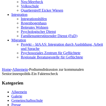
Neu:Meerbeck
Volksschule
Quartierstreff Eicker Wiesen
Integration
Integrationshilfen
Regenbogenhaus
Betreutes Wohnen
Psychologischer Dienst
Familienunterstützender Dienst (FuD)
Migration
Projekt – IdAAS: Integration durch Ausbildung, Arbeit
und Sprache
Psychosoziales Zentrum für Geflüchtete
Regionale Beratungsstelle für Geflüchtete
Home
›
Allgemein
›
Podiumsdiskussion zur kommunalen
Senior:innenpolitik-Ein Faktenscheck
Kategorien
Allgemein
Galerie
Gemeinschaftsschule
Presse