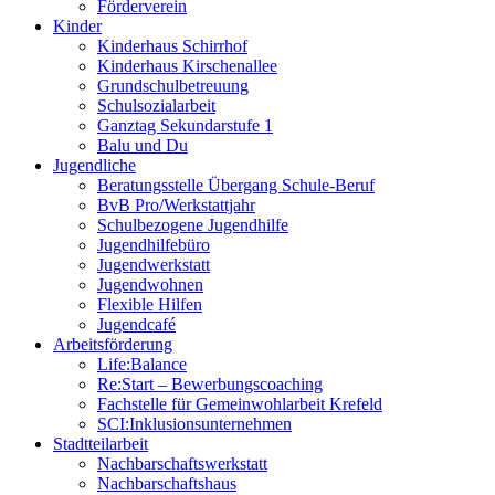
Förderverein
Kinder
Kinderhaus Schirrhof
Kinderhaus Kirschenallee
Grundschulbetreuung
Schulsozialarbeit
Ganztag Sekundarstufe 1
Balu und Du
Jugendliche
Beratungsstelle Übergang Schule-Beruf
BvB Pro/Werkstattjahr
Schulbezogene Jugendhilfe
Jugendhilfebüro
Jugendwerkstatt
Jugendwohnen
Flexible Hilfen
Jugendcafé
Arbeitsförderung
Life:Balance
Re:Start – Bewerbungscoaching
Fachstelle für Gemeinwohlarbeit Krefeld
SCI:Inklusionsunternehmen
Stadtteilarbeit
Nachbarschaftswerkstatt
Nachbarschaftshaus