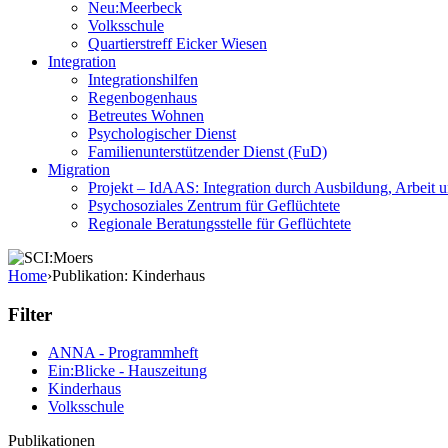
Neu:Meerbeck
Volksschule
Quartierstreff Eicker Wiesen
Integration
Integrationshilfen
Regenbogenhaus
Betreutes Wohnen
Psychologischer Dienst
Familienunterstützender Dienst (FuD)
Migration
Projekt – IdAAS: Integration durch Ausbildung, Arbeit 
Psychosoziales Zentrum für Geflüchtete
Regionale Beratungsstelle für Geflüchtete
Home
›
Publikation: Kinderhaus
Filter
ANNA - Programmheft
Ein:Blicke - Hauszeitung
Kinderhaus
Volksschule
Publikationen