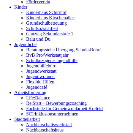
Förderverein
Kinder
Kinderhaus Schirrhof
Kinderhaus Kirschenallee
Grundschulbetreuung
Schulsozialarbeit
Ganztag Sekundarstufe 1
Balu und Du
Jugendliche
Beratungsstelle Übergang Schule-Beruf
BvB Pro/Werkstattjahr
Schulbezogene Jugendhilfe
Jugendhilfebüro
Jugendwerkstatt
Jugendwohnen
Flexible Hilfen
Jugendcafé
Arbeitsförderung
Life:Balance
Re:Start – Bewerbungscoaching
Fachstelle für Gemeinwohlarbeit Krefeld
SCI:Inklusionsunternehmen
Stadtteilarbeit
Nachbarschaftswerkstatt
Nachbarschaftshaus