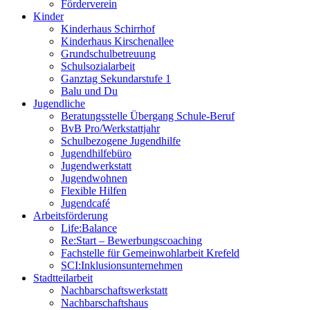
Förderverein
Kinder
Kinderhaus Schirrhof
Kinderhaus Kirschenallee
Grundschulbetreuung
Schulsozialarbeit
Ganztag Sekundarstufe 1
Balu und Du
Jugendliche
Beratungsstelle Übergang Schule-Beruf
BvB Pro/Werkstattjahr
Schulbezogene Jugendhilfe
Jugendhilfebüro
Jugendwerkstatt
Jugendwohnen
Flexible Hilfen
Jugendcafé
Arbeitsförderung
Life:Balance
Re:Start – Bewerbungscoaching
Fachstelle für Gemeinwohlarbeit Krefeld
SCI:Inklusionsunternehmen
Stadtteilarbeit
Nachbarschaftswerkstatt
Nachbarschaftshaus