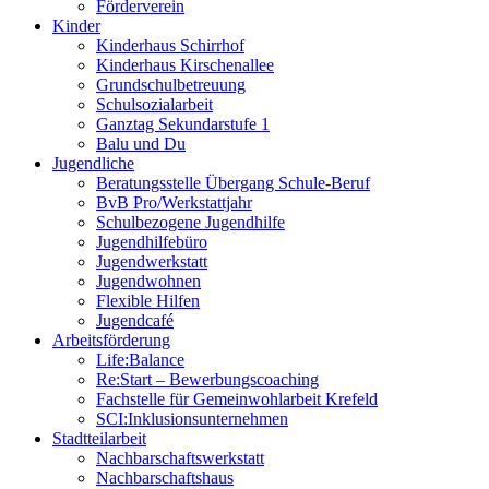
Förderverein
Kinder
Kinderhaus Schirrhof
Kinderhaus Kirschenallee
Grundschulbetreuung
Schulsozialarbeit
Ganztag Sekundarstufe 1
Balu und Du
Jugendliche
Beratungsstelle Übergang Schule-Beruf
BvB Pro/Werkstattjahr
Schulbezogene Jugendhilfe
Jugendhilfebüro
Jugendwerkstatt
Jugendwohnen
Flexible Hilfen
Jugendcafé
Arbeitsförderung
Life:Balance
Re:Start – Bewerbungscoaching
Fachstelle für Gemeinwohlarbeit Krefeld
SCI:Inklusionsunternehmen
Stadtteilarbeit
Nachbarschaftswerkstatt
Nachbarschaftshaus