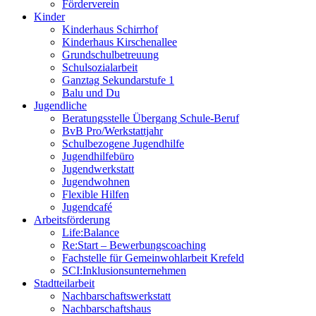
Förderverein
Kinder
Kinderhaus Schirrhof
Kinderhaus Kirschenallee
Grundschulbetreuung
Schulsozialarbeit
Ganztag Sekundarstufe 1
Balu und Du
Jugendliche
Beratungsstelle Übergang Schule-Beruf
BvB Pro/Werkstattjahr
Schulbezogene Jugendhilfe
Jugendhilfebüro
Jugendwerkstatt
Jugendwohnen
Flexible Hilfen
Jugendcafé
Arbeitsförderung
Life:Balance
Re:Start – Bewerbungscoaching
Fachstelle für Gemeinwohlarbeit Krefeld
SCI:Inklusionsunternehmen
Stadtteilarbeit
Nachbarschaftswerkstatt
Nachbarschaftshaus