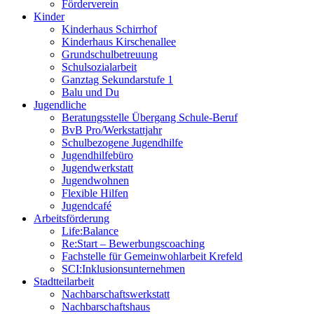
Förderverein
Kinder
Kinderhaus Schirrhof
Kinderhaus Kirschenallee
Grundschulbetreuung
Schulsozialarbeit
Ganztag Sekundarstufe 1
Balu und Du
Jugendliche
Beratungsstelle Übergang Schule-Beruf
BvB Pro/Werkstattjahr
Schulbezogene Jugendhilfe
Jugendhilfebüro
Jugendwerkstatt
Jugendwohnen
Flexible Hilfen
Jugendcafé
Arbeitsförderung
Life:Balance
Re:Start – Bewerbungscoaching
Fachstelle für Gemeinwohlarbeit Krefeld
SCI:Inklusionsunternehmen
Stadtteilarbeit
Nachbarschaftswerkstatt
Nachbarschaftshaus